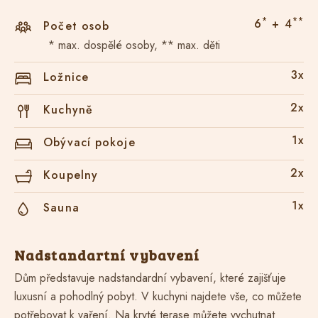
*
**
6
+ 4
Počet osob
* max. dospělé osoby, ** max. děti
3x
Ložnice
2x
Kuchyně
1x
Obývací pokoje
2x
Koupelny
1x
Sauna
Nadstandartní vybavení
Dům představuje nadstandardní vybavení, které zajišťuje
luxusní a pohodlný pobyt. V kuchyni najdete vše, co můžete
potřebovat k vaření. Na kryté terase můžete vychutnat