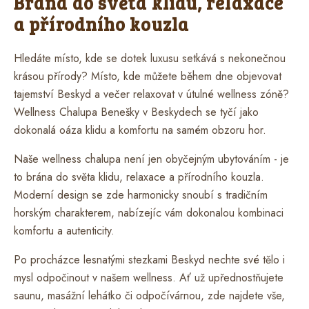
Brána do světa klidu, relaxace
a přírodního kouzla
Hledáte místo, kde se dotek luxusu setkává s nekonečnou
krásou přírody? Místo, kde můžete během dne objevovat
tajemství Beskyd a večer relaxovat v útulné wellness zóně?
Wellness Chalupa Benešky v Beskydech se tyčí jako
dokonalá oáza klidu a komfortu na samém obzoru hor.
Naše wellness chalupa není jen obyčejným ubytováním - je
to brána do světa klidu, relaxace a přírodního kouzla.
Moderní design se zde harmonicky snoubí s tradičním
horským charakterem, nabízejíc vám dokonalou kombinaci
komfortu a autenticity.
Po procházce lesnatými stezkami Beskyd nechte své tělo i
mysl odpočinout v našem wellness. Ať už upřednostňujete
saunu, masážní lehátko či odpočívárnou, zde najdete vše,