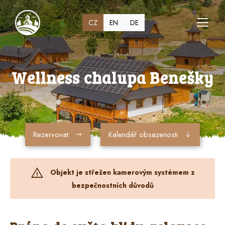
CZ
EN
DE
Wellness chalupa Benešky
Rezervovat
Kalendář obsazenosti
Objekt je střežen kamerovým systémem z
bezpečnostních důvodů