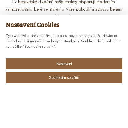
I v beskydské divočině naše chalety disponují moderními
vymoženostmi, které se starají o Vaše pohodlí a zábavu během
celého pobytu.
Nastavení Cookies
Tyto webové stránky používají cookies, abychom zajistili, že získáte to
nejhodnotnější na našich webových stránkách. Souhlas udělíte kliknutím
na tlačítko "Souhlasím se vším".
Vytápění
Nastavení
Chalety nabízejí podlahového vytápění, které zajišťuje
Souhlasím se vším
příjemnou teplotu po celém objektu. Teplotu upravíme dle
vašeho přání.